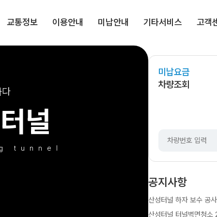
교통정보
이용안내
미납안내
기타서비스
고객
미납요금
미납
차량조회
하다
성터널
g tunnel
공지사항
산성터널 하자 보수 공사 안내
산성터널 터널벽면청소 202