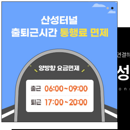
동
서를 연결
부산산
busan sanseon