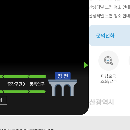
산성터널 노면 청소 안내 2
산성터널 노면 청소 안내 2
문의전화
미납요금
조회/납부
중간
구간3
동측
입구
체