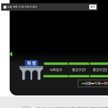
닫기
오늘 하루 이 창 띄우지 않기
서측
입구
중간
구간1
중간
구간2
원활
지체
정