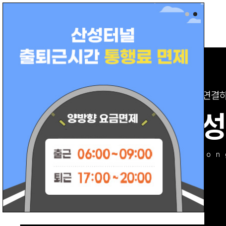
동
서를 연결
부산산
busan sanseon