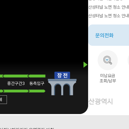
산성터널 노면 청소 안내 2
산성터널 노면 청소 안내 2
문의전화
미납요금
조회/납부
중간
구간3
동측
입구
체