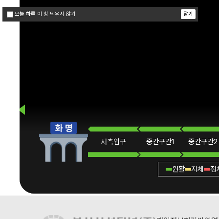
닫기
오늘 하루 이 창 띄우지 않기
서측
입구
중간
구간1
중간
구간2
원활
지체
정