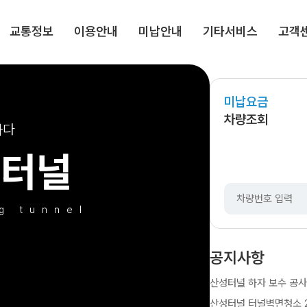
교통정보
이용안내
미납안내
기타서비스
고객
미납요금
미납
차량조회
하다
성터널
g tunnel
공지사항
산성터널 하자 보수 공사 안내
산성터널 터널벽면청소 202