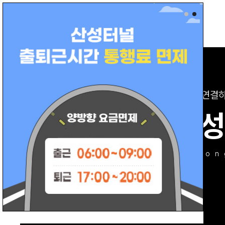
동
서를 연결
부산산
busan sanseon