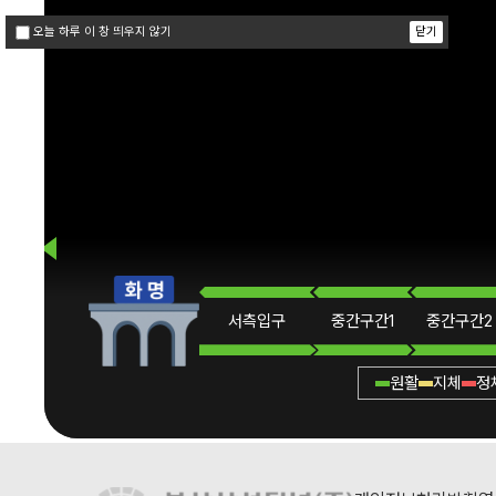
닫기
오늘 하루 이 창 띄우지 않기
서측
입구
중간
구간1
중간
구간2
원활
지체
정