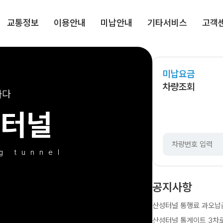
교통정보
이용안내
미납안내
기타서비스
고객
미납요금
미납
차량조회
하다
성터널
g tunnel
공지사항
산성터널 통행료 과오납금 
산성터널 톨게이트 3차로 시