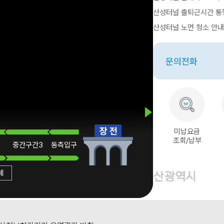
산성터널 출퇴근시간 통
산성터널 노면 청소 안내 2
문의전화
미납요금
조회/납부
중간
구간3
동측
입구
체