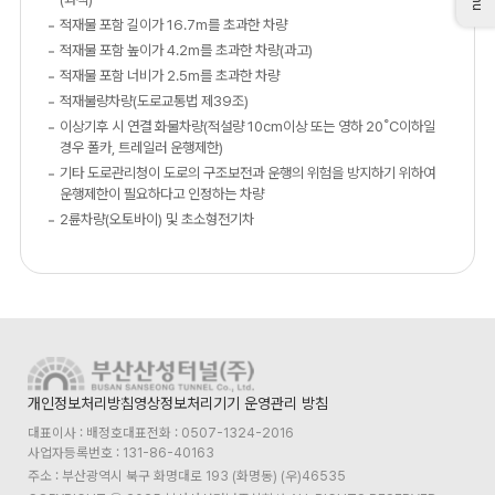
적재물 포함 길이가 16.7m를 초과한 차량
적재물 포함 높이가 4.2m를 초과한 차량(과고)
적재물 포함 너비가 2.5m를 초과한 차량
적재불량차량(도로교통법 제39조)
이상기후 시 연결 화물차량(적설량 10cm이상 또는 영하 20˚C이하일
경우 폴카, 트레일러 운행제한)
기타 도로관리청이 도로의 구조보전과 운행의 위험을 방지하기 위하여
운행제한이 필요하다고 인정하는 차량
2륜차량(오토바이) 및 초소형전기차
개인정보처리방침
영상정보처리기기 운영관리 방침
대표이사 : 배정호
대표전화 : 0507-1324-2016
사업자등록번호 : 131-86-40163
주소 : 부산광역시 북구 화명대로 193 (화명동) (우)46535